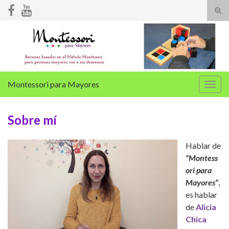
Alte
el
Search for:
form
de
bús
Montessori para Mayores
Alter
la
nave
Sobre mí
Hablar de
“Montess
ori para
Mayores”
,
es hablar
de
Alicia
Chica