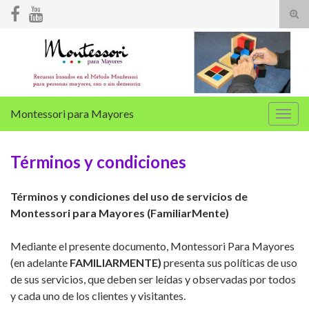
Alte
el
Search for:
form
de
bús
Montessori para Mayores
Alter
la
nave
Términos y condiciones
Términos y condiciones del uso de servicios de
Montessori para Mayores (FamiliarMente)
Mediante el presente documento, Montessori Para Mayores
(en adelante
FAMILIARMENTE)
presenta sus políticas de uso
de sus servicios, que deben ser leídas y observadas por todos
y cada uno de los clientes y visitantes.